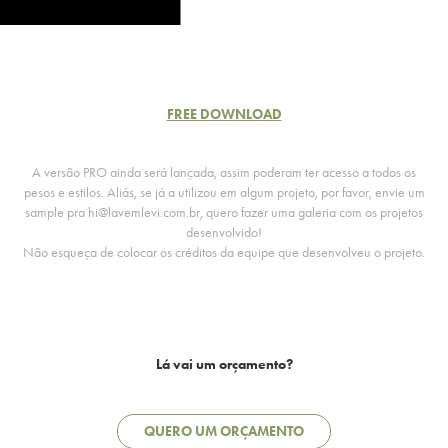
FREE DOWNLOAD
A versão PRO ainda será lançada, assim poderam ter acesso a todos os
pesos e estilos. Aliás, se já a utilizou em algum projeto, por favor, envie um
sample pra hi@lavemlevi.com.br, quero fazer uma galeria com os projetos
desenvolvido!
Não esqueça de colocar os créditos da equipe que desenvolveu o projeto.
Lá vai um orçamento?
QUERO UM ORÇAMENTO