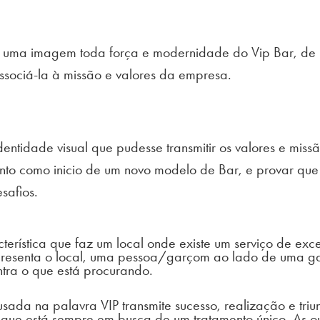
s uma imagem toda força e modernidade do Vip Bar, de
associá-la à missão e valores da empresa.
identidade visual que pudesse transmitir os valores e mi
to como inicio de um novo modelo de Bar, e provar que
safios.
erística que faz um local onde existe um serviço de exce
resenta o local, uma pessoa/garçom ao lado de uma gar
ntra o que está procurando.
ada na palavra VIP transmite sucesso, realização e triun
que está sempre em busca de um tratamento único. As out