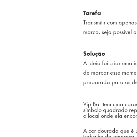
Tarefa
Transmitir com apena
marca, seja possível 
Solução
A ideia foi criar uma 
de marcar esse momen
preparada para os de
Vip Bar tem uma caract
símbolo quadrado rep
o local onde ela enco
A cor dourada que é us
trabalho da empresa, 